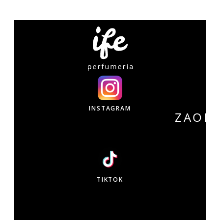
INSTAGRAM
ZAOB
W
TIKTOK