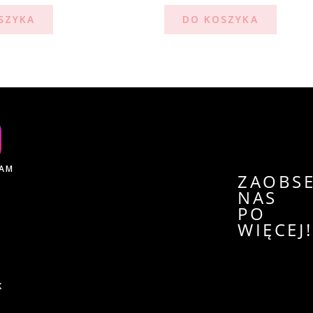
SZYKA
DO KOSZYKA
RAM
ZAOBS
NAS
PO
WIĘCEJ
K