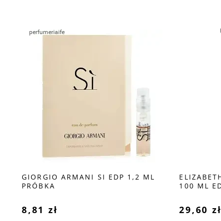
DT
GIORGIO ARMANI SI EDP 1,2 ML
ELIZABET
PRÓBKA
100 ML E
8,81 zł
29,60 z