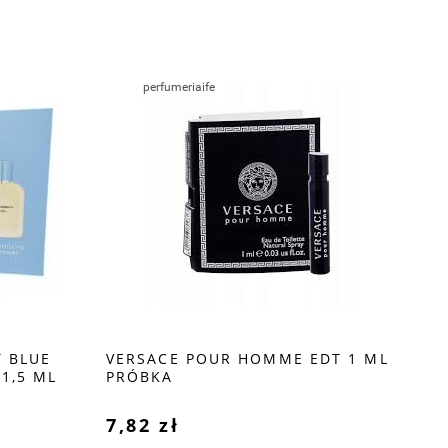
 BLUE
VERSACE POUR HOMME EDT 1 ML
LA
1,5 ML
PRÓBKA
1,
7,82 zł
8,