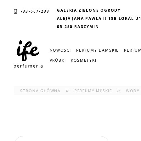
GALERIA ZIELONE OGRODY
733-667-238
ALEJA JANA PAWŁA II 18B LOKAL U
05-250 RADZYMIN
NOWOŚCI
PERFUMY DAMSKIE
PERFUM
PRÓBKI
KOSMETYKI
»
»
STRONA GŁÓWNA
PERFUMY MĘSKIE
WODY