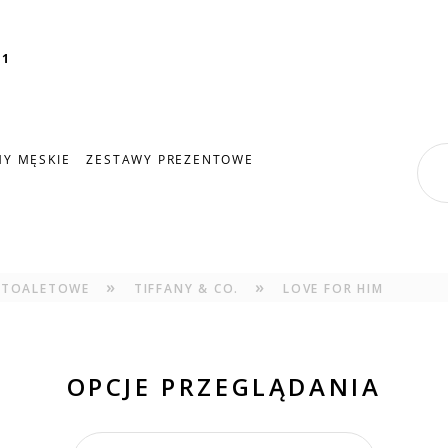
11
Y MĘSKIE
ZESTAWY PREZENTOWE
»
»
 TOALETOWE
TIFFANY & CO.
LOVE FOR HIM
OPCJE PRZEGLĄDANIA