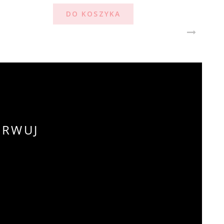
DO KOSZYKA
ERWUJ
!