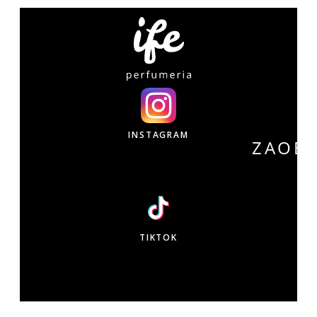
INSTAGRAM
ZAOB
W
TIKTOK