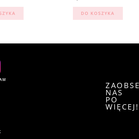
SZYKA
DO KOSZYKA
RAM
ZAOBS
NAS
PO
WIĘCEJ
K