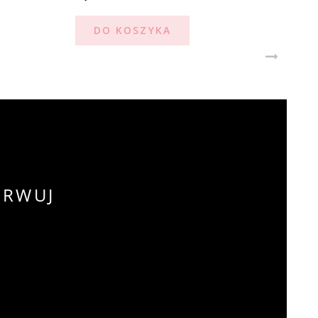
DO KOSZYKA
ERWUJ
!