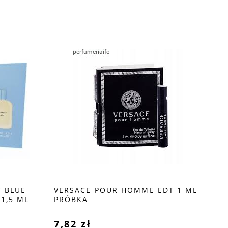
 BLUE
VERSACE POUR HOMME EDT 1 ML
LA
1,5 ML
PRÓBKA
1,
7,82 zł
8,