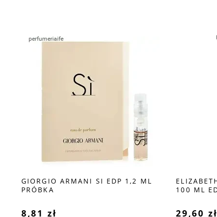
DT
GIORGIO ARMANI SI EDP 1,2 ML
ELIZABET
PRÓBKA
100 ML E
8,81 zł
29,60 z