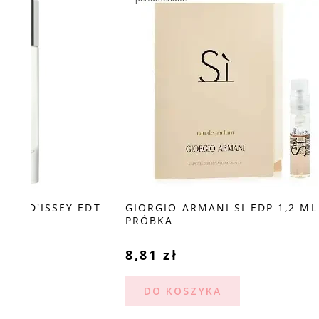
DT
GIORGIO ARMANI SI EDP 1,2 ML
ELIZABET
PRÓBKA
100 ML E
8,81 zł
29,60 z
DO KOSZYKA
DO KO