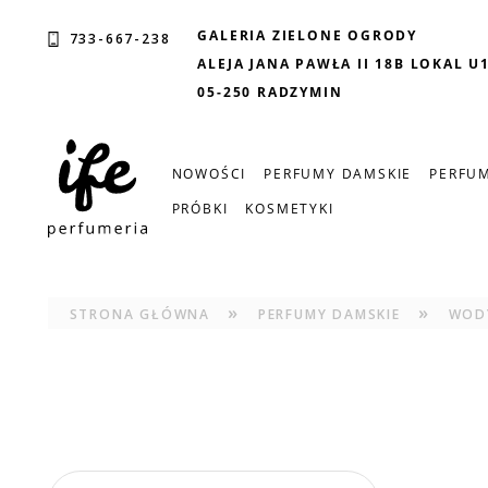
GALERIA ZIELONE OGRODY
733-667-238
ALEJA JANA PAWŁA II 18B LOKAL U
05-250 RADZYMIN
NOWOŚCI
PERFUMY DAMSKIE
PERFUM
PRÓBKI
KOSMETYKI
»
»
STRONA GŁÓWNA
PERFUMY DAMSKIE
WOD