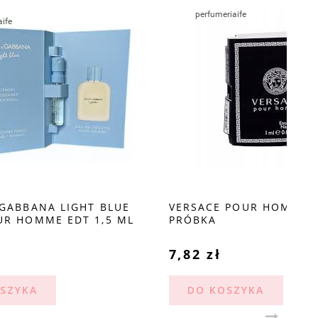
 BLUE
VERSACE POUR HOMME EDT 1 ML
LA
1,5 ML
PRÓBKA
1,
7,82 zł
8,
DO KOSZYKA