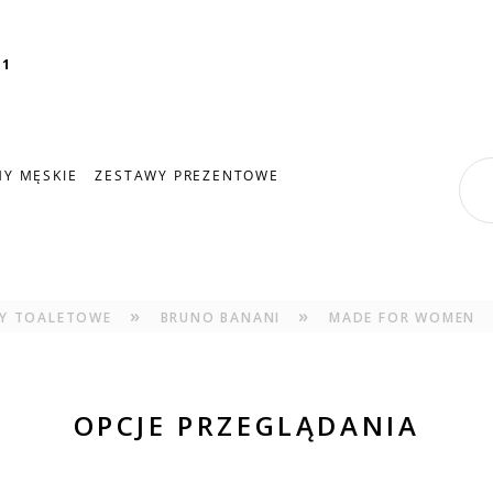
11
Y MĘSKIE
ZESTAWY PREZENTOWE
»
»
Y TOALETOWE
BRUNO BANANI
MADE FOR WOMEN
OPCJE PRZEGLĄDANIA