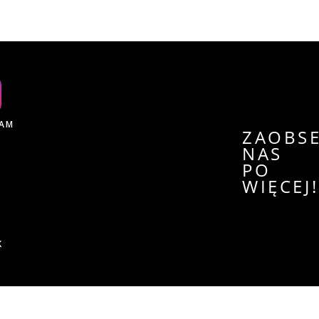
RAM
ZAOBS
NAS
PO
WIĘCEJ
K